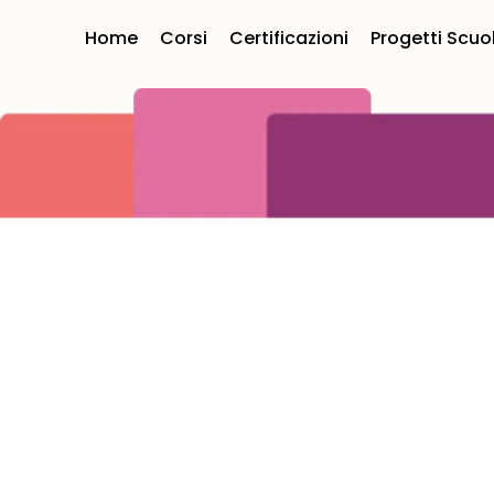
Home
Corsi
Certificazioni
Progetti Scuo
Benvenuti in British School International Hous
| Scafati
Il futuro parla ingl