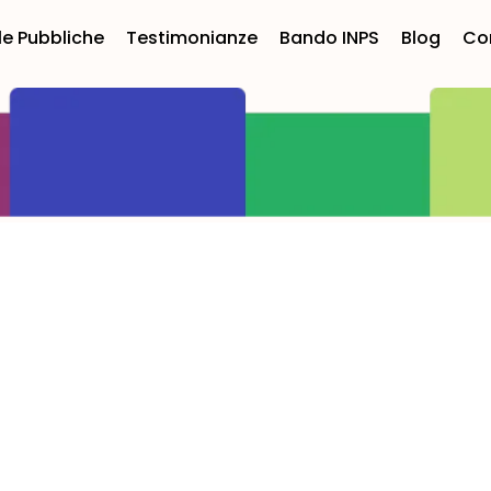
le Pubbliche
Testimonianze
Bando INPS
Blog
Co
e | San Giuseppe Vesuviano
ese. E tu?